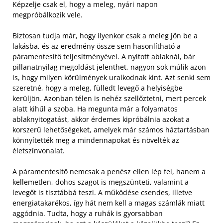
Képzelje csak el, hogy a meleg, nyári napon
megpróbálkozik vele.
Biztosan tudja már, hogy ilyenkor csak a meleg jön be a
lakásba, és az eredmény össze sem hasonlítható a
páramentesítő teljesítményével. A nyitott ablaknál, bár
pillanatnyilag megoldást jelenthet, nagyon sok múlik azon
is, hogy milyen körülmények uralkodnak kint. Azt senki sem
szeretné, hogy a meleg, fülledt levegő a helyiségbe
kerüljön. Azonban télen is nehéz szellőztetni, mert percek
alatt kihűl a szoba. Ha megunta már a folyamatos
ablaknyitogatást, akkor érdemes kipróbálnia azokat a
korszerű lehetőségeket, amelyek már számos háztartásban
könnyítették meg a mindennapokat és növelték az
életszínvonalat.
A páramentesítő nemcsak a penész ellen lép fel, hanem a
kellemetlen, dohos szagot is megszünteti, valamint a
levegőt is tisztábbá teszi. A működése csendes, illetve
energiatakarékos, így hát nem kell a magas számlák miatt
aggódnia. Tudta, hogy a ruhák is gyorsabban