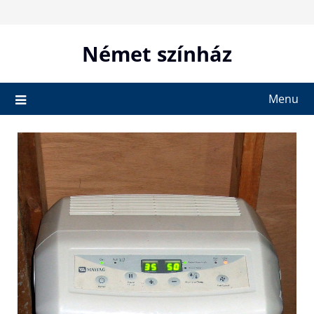
Skip
to
content
Német színház
Menu