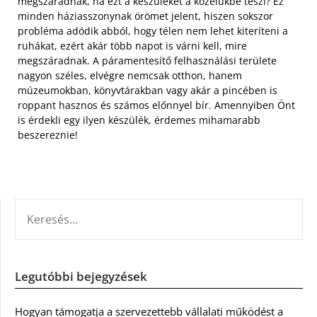
megszáradnak, ha ezt a készüléket a közelükbe teszi? Ez
minden háziasszonynak örömet jelent, hiszen sokszor
probléma adódik abból, hogy télen nem lehet kiteríteni a
ruhákat, ezért akár több napot is várni kell, mire
megszáradnak. A páramentesítő felhasználási területe
nagyon széles, elvégre nemcsak otthon, hanem
múzeumokban, könyvtárakban vagy akár a pincében is
roppant hasznos és számos előnnyel bír. Amennyiben Önt
is érdekli egy ilyen készülék, érdemes mihamarabb
beszereznie!
KERESÉS:
Legutóbbi bejegyzések
Hogyan támogatja a szervezettebb vállalati működést a