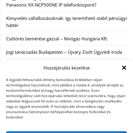
Panasonic KX-NCP500NE IP telefonközpont?
Könyvelés vállalkozásoknak: így teremthető stabil pénzügyi
háttér
Csőtörés bemérése gázzal – Nívógáz Hungária Kft.
Jogi tanácsadás Budapesten – Újváry Zsolt Ügyvédi Iroda
Arckrémek – mit érdemes tudni az öregedés lassításáról és
Hozzájárulás kezelése
a tudatos bőrápolásról?
A legjobb felhasználói élmény biztosítása érdekében olyan
technológiákat használunk, mint például a cookie-k, amelyek tárolják az
Kategóriák
eszközinformációkat és/vagy hozzáférnek azokhoz. Ezen
technológiákhoz való hozzájárulás lehetővé teszi számunkra, hogy olyan
adatokat dolgozzunk fel ezen az oldalon, mint a böngészési viselkedés
Egyéb kategória
vagy az egyedi azonosítók. A hozzájárulás elmaradása vagy
visszavonása hátrányosan befolyásolhat bizonyos funkciókat és
funkciókat.
Szolgáltatás
Szórakozás