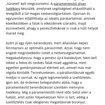
„tünetet” kell megszüntetni. A
páramentesítő olyan
hatékony
készülék, amelynek segítségével eltávolítható a
levegőből a túl magas nedvességtartalom. Gyorsan és
egyszerűen előállíthatja az ideális páratartalmat, aminek
következtében a falak is elkezdenek száradni, majd
észrevehető, ahogy a penészfoltoknak is csak a hűlt helyük
marad meg.
Azért jó egy ilyen berendezés, mert állandóan képes
fenntartani az optimális páraszintet. Azzal, hogy nem
engedi megnövekedni ismét a nedvességtartalmat,
megakadályozza, hogy a penész újra kialakuljon. Nem kell
többé a foltos és nedves falak miatt aggódnia, mert
egyetlen gombnyomással elérheti azt, amivel más már
régóta kínlódik. Természetesen, a párátlanításnak egyéb
módjai is vannak. Az egyik legismertebb a szellőztetés.
Igen ám, de érdemes belegondolni abba, hogy a
páramentesítő berendezéssel szemben mennyire
hatékony. Míg a páramentesítő rövid időn belül eléri a
hatást, amit aztán folyamatosan fenn is tart, addig a
szellőztetés csak ideiglenes megoldásnak bizonyul.