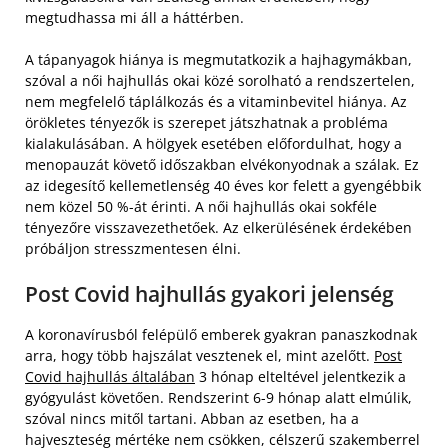
megtudhassa mi áll a háttérben.
A tápanyagok hiánya is megmutatkozik a hajhagymákban,
szóval a női hajhullás okai közé sorolható a rendszertelen,
nem megfelelő táplálkozás és a vitaminbevitel hiánya. Az
örökletes tényezők is szerepet játszhatnak a probléma
kialakulásában. A hölgyek esetében előfordulhat, hogy a
menopauzát követő időszakban elvékonyodnak a szálak. Ez
az idegesítő kellemetlenség 40 éves kor felett a gyengébbik
nem közel 50 %-át érinti. A női hajhullás okai sokféle
tényezőre visszavezethetőek. Az elkerülésének érdekében
próbáljon stresszmentesen élni.
Post Covid hajhullás gyakori jelenség
A koronavírusból felépülő emberek gyakran panaszkodnak
arra, hogy több hajszálat vesztenek el, mint azelőtt.
Post
Covid hajhullás általában
3 hónap elteltével jelentkezik a
gyógyulást követően. Rendszerint 6-9 hónap alatt elmúlik,
szóval nincs mitől tartani. Abban az esetben, ha a
hajveszteség mértéke nem csökken, célszerű szakemberrel