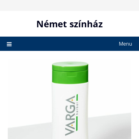
Skip
to
content
Német színház
Menu