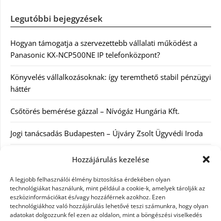
Legutóbbi bejegyzések
Hogyan támogatja a szervezettebb vállalati működést a
Panasonic KX-NCP500NE IP telefonközpont?
Könyvelés vállalkozásoknak: így teremthető stabil pénzügyi
háttér
Csőtörés bemérése gázzal – Nívógáz Hungária Kft.
Jogi tanácsadás Budapesten – Újváry Zsolt Ügyvédi Iroda
Arckrémek – mit érdemes tudni az öregedés lassításáról és
Hozzájárulás kezelése
a tudatos bőrápolásról?
A legjobb felhasználói élmény biztosítása érdekében olyan
technológiákat használunk, mint például a cookie-k, amelyek tárolják az
eszközinformációkat és/vagy hozzáférnek azokhoz. Ezen
Kategóriák
technológiákhoz való hozzájárulás lehetővé teszi számunkra, hogy olyan
adatokat dolgozzunk fel ezen az oldalon, mint a böngészési viselkedés