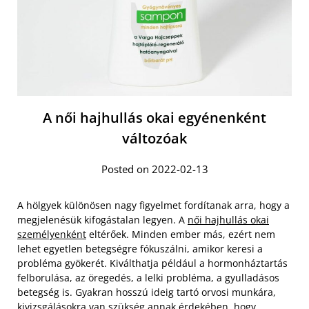
A női hajhullás okai egyénenként
változóak
Posted on 2022-02-13
A hölgyek különösen nagy figyelmet fordítanak arra, hogy a
megjelenésük kifogástalan legyen. A
női hajhullás okai
személyenként
eltérőek. Minden ember más, ezért nem
lehet egyetlen betegségre fókuszálni, amikor keresi a
probléma gyökerét. Kiválthatja például a hormonháztartás
felborulása, az öregedés, a lelki probléma, a gyulladásos
betegség is. Gyakran hosszú ideig tartó orvosi munkára,
kivizsgálásokra van szükség annak érdekében, hogy