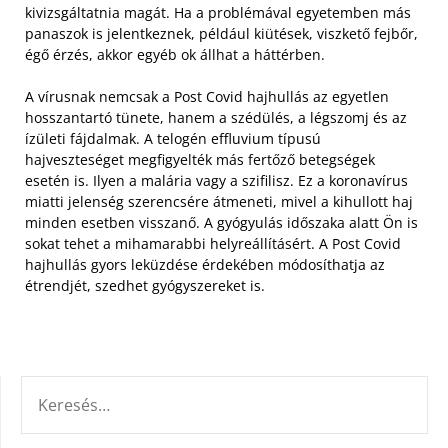
kivizsgáltatnia magát. Ha a problémával egyetemben más
panaszok is jelentkeznek, például kiütések, viszkető fejbőr,
égő érzés, akkor egyéb ok állhat a háttérben.
A vírusnak nemcsak a Post Covid hajhullás az egyetlen
hosszantartó tünete, hanem a szédülés, a légszomj és az
ízületi fájdalmak. A telogén effluvium típusú
hajveszteséget megfigyelték más fertőző betegségek
esetén is. Ilyen a malária vagy a szifilisz. Ez a koronavírus
miatti jelenség szerencsére átmeneti, mivel a kihullott haj
minden esetben visszanő. A gyógyulás időszaka alatt Ön is
sokat tehet a mihamarabbi helyreállításért. A Post Covid
hajhullás gyors leküzdése érdekében módosíthatja az
étrendjét, szedhet gyógyszereket is.
KERESÉS: