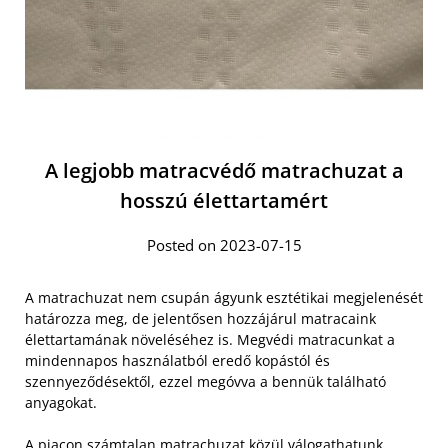
A legjobb matracvédő matrachuzat a
hosszú élettartamért
Posted on 2023-07-15
A matrachuzat nem csupán ágyunk esztétikai megjelenését
határozza meg, de jelentősen hozzájárul matracaink
élettartamának növeléséhez is. Megvédi matracunkat a
mindennapos használatból eredő kopástól és
szennyeződésektől, ezzel megóvva a bennük található
anyagokat.
A
piacon számtalan matrachuzat
közül válogathatunk,