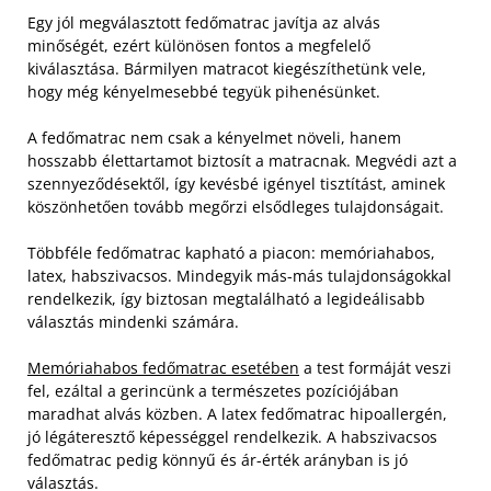
Egy jól megválasztott fedőmatrac javítja az alvás
minőségét, ezért különösen fontos a megfelelő
kiválasztása. Bármilyen matracot kiegészíthetünk vele,
hogy még kényelmesebbé tegyük pihenésünket.
A fedőmatrac nem csak a kényelmet növeli, hanem
hosszabb élettartamot biztosít a matracnak. Megvédi azt a
szennyeződésektől, így kevésbé igényel tisztítást, aminek
köszönhetően tovább megőrzi elsődleges tulajdonságait.
Többféle fedőmatrac kapható a piacon: memóriahabos,
latex, habszivacsos. Mindegyik más-más tulajdonságokkal
rendelkezik, így biztosan megtalálható a legideálisabb
választás mindenki számára.
Memóriahabos fedőmatrac esetében
a test formáját veszi
fel, ezáltal a gerincünk a természetes pozíciójában
maradhat alvás közben. A latex fedőmatrac hipoallergén,
jó légáteresztő képességgel rendelkezik. A habszivacsos
fedőmatrac pedig könnyű és ár-érték arányban is jó
választás.