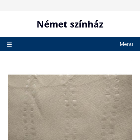
Skip
to
content
Német színház
Menu