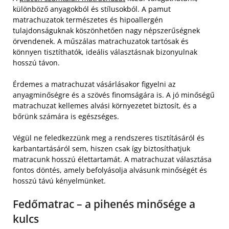
különböző anyagokból és stílusokból. A pamut
matrachuzatok természetes és hipoallergén
tulajdonságuknak köszönhetően nagy népszerűségnek
örvendenek. A műszálas matrachuzatok tartósak és
könnyen tisztíthatók, ideális választásnak bizonyulnak
hosszú távon.
Érdemes a matrachuzat vásárlásakor figyelni az
anyagminőségre és a szövés finomságára is. A jó minőségű
matrachuzat kellemes alvási környezetet biztosít, és a
bőrünk számára is egészséges.
Végül ne feledkezzünk meg a rendszeres tisztításáról és
karbantartásáról sem, hiszen csak így biztosíthatjuk
matracunk hosszú élettartamát. A matrachuzat választása
fontos döntés, amely befolyásolja alvásunk minőségét és
hosszú távú kényelmünket.
Fedőmatrac – a pihenés minősége a
kulcs