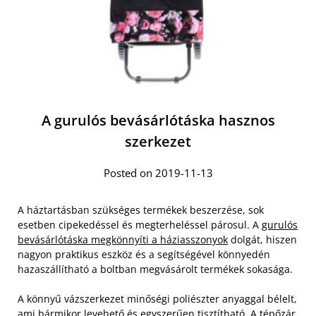
A gurulós bevásárlótáska hasznos
szerkezet
Posted on 2019-11-13
A háztartásban szükséges termékek beszerzése, sok
esetben cipekedéssel és megterheléssel párosul. A
gurulós
bevásárlótáska megkönnyíti a háziasszonyok
dolgát, hiszen
nagyon praktikus eszköz és a segítségével könnyedén
hazaszállítható a boltban megvásárolt termékek sokasága.
A könnyű vázszerkezet minőségi poliészter anyaggal bélelt,
ami bármikor levehető és egyszerűen tisztítható. A tépőzár