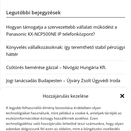
Legutóbbi bejegyzések
Hogyan támogatja a szervezettebb vállalati működést a
Panasonic KX-NCP500NE IP telefonközpont?
Könyvelés vállalkozásoknak: így teremthető stabil pénzügyi
háttér
Csőtörés bemérése gázzal – Nívógáz Hungária Kft.
Jogi tanácsadás Budapesten – Újváry Zsolt Ügyvédi Iroda
Arckrémek – mit érdemes tudni az öregedés lassításáról és
Hozzájárulás kezelése
a tudatos bőrápolásról?
A legjobb felhasználói élmény biztosítása érdekében olyan
technológiákat használunk, mint például a cookie-k, amelyek tárolják az
eszközinformációkat és/vagy hozzáférnek azokhoz. Ezen
Kategóriák
technológiákhoz való hozzájárulás lehetővé teszi számunkra, hogy olyan
adatokat dolgozzunk fel ezen az oldalon, mint a böngészési viselkedés