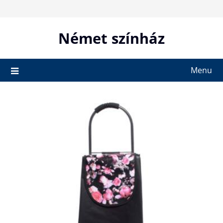
Skip
to
content
Német színház
Menu