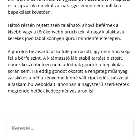
és a cipzárok remekül zárnak, így semmi nem hull ki a
bepakolást követően.
Hátsó részén rejtett zseb található, ahová beférnek a
kisebb vagy a törékenyebb árucikkek. A nagy kialakítású
kerekek jóvoltából könnyen gurul mindenféle terepen.
A gurulós bevásárlótáska füle párnázott, így nem horzsolja
fel a bőrfelszínt. A kitámasztó láb stabil tartást biztosít,
ennek köszönhetően nem adódnak gondok a bepakolás
során sem. Ha eddig gondot okozott a rengeteg műanyag
zacskó és a néha kényelmetlenné vált cipekedés, nézze át
a taskam.hu weboldalt, ahonnan a nagyszerű szerkezetek
megrendelhetőek kedvezményes áron is!
KERESÉS: