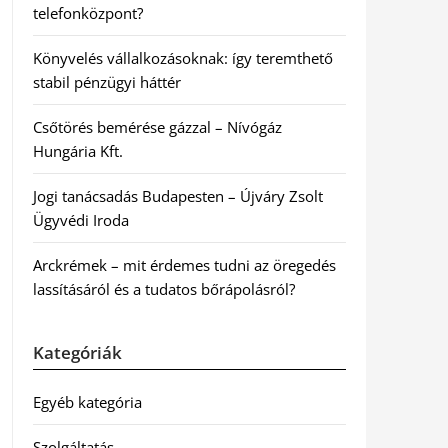
telefonközpont?
Könyvelés vállalkozásoknak: így teremthető
stabil pénzügyi háttér
Csőtörés bemérése gázzal – Nívógáz
Hungária Kft.
Jogi tanácsadás Budapesten – Újváry Zsolt
Ügyvédi Iroda
Arckrémek – mit érdemes tudni az öregedés
lassításáról és a tudatos bőrápolásról?
Kategóriák
Egyéb kategória
Szolgáltatás