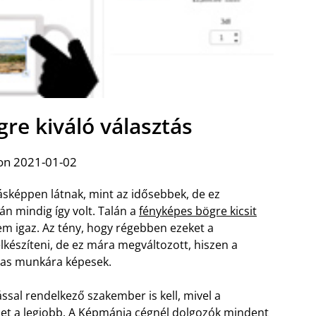
re kiváló választás
on 2021-01-02
ásképpen látnak, mint az idősebbek, de ez
n mindig így volt. Talán a
fényképes bögre kicsit
m igaz. Az tény, hogy régebben ezeket a
észíteni, de ez mára megváltozott, hiszen a
las munkára képesek.
sal rendelkező szakember is kell, mivel a
het a legjobb. A Képmánia cégnél dolgozók mindent