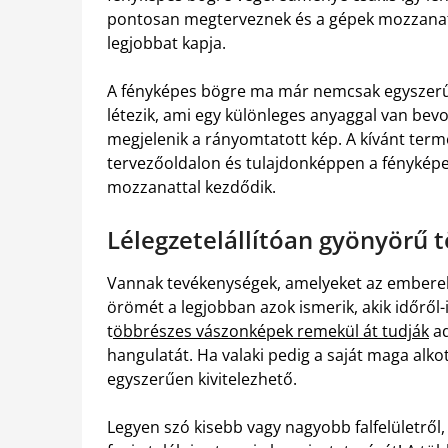
pontosan megterveznek és a gépek mozzanatait
legjobbat kapja.
A fényképes bögre ma már nemcsak egyszerű 
létezik, ami egy különleges anyaggal van bevo
megjelenik a rányomtatott kép. A kívánt term
tervezőoldalon és tulajdonképpen a fényképe
mozzanattal kezdődik.
Lélegzetelállítóan gyönyörű
Vannak tevékenységek, amelyeket az emberek 
örömét a legjobban azok ismerik, akik időről-
t
öbbrészes vászonképek remekül át tudják
ad
hangulatát. Ha valaki pedig a saját maga alkot
egyszerűen kivitelezhető.
Legyen szó kisebb vagy nagyobb falfelületről