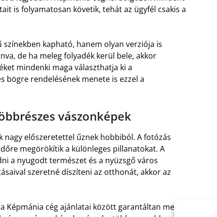
 is folyamatosan követik, tehát az ügyfél csakis a
színekben kapható, hanem olyan verziója is
nva, de ha meleg folyadék kerül bele, akkor
éket mindenki maga választhatja ki a
s bögre rendelésének menete is ezzel a
 többrészes vászonképek
nagy előszeretettel űznek hobbiból. A fotózás
időre megörökítik a különleges pillanatokat. A
ni a nyugodt természet és a nyüzsgő város
ásaival szeretné díszíteni az otthonát, akkor az
, a Képmánia cég ajánlatai között garantáltan meg