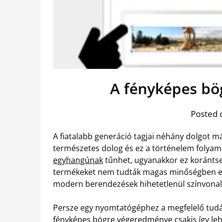
A fényképes bög
Posted 
A fiatalabb generáció tagjai néhány dolgot m
természetes dolog és ez a történelem folyamá
egyhangúnak
tűnhet, ugyanakkor ez korántse
termékeket nem tudták magas minőségben elk
modern berendezések hihetetlenül színvona
Persze egy nyomtatógéphez a megfelelő tudás
fényképes bögre végeredménye csakis így le